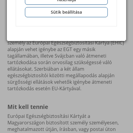
tartózkodás